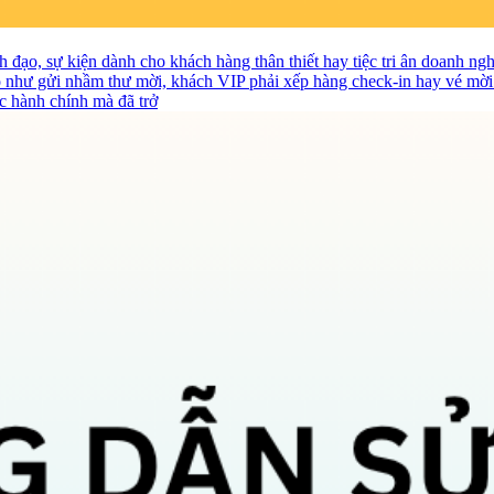
ãnh đạo, sự kiện dành cho khách hàng thân thiết hay tiệc tri ân doanh 
 nhỏ như gửi nhầm thư mời, khách VIP phải xếp hàng check-in hay vé m
c hành chính mà đã trở