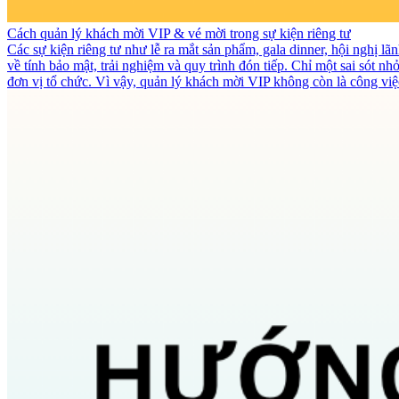
Cách quản lý khách mời VIP & vé mời trong sự kiện riêng tư
Các sự kiện riêng tư như lễ ra mắt sản phẩm, gala dinner, hội nghị l
về tính bảo mật, trải nghiệm và quy trình đón tiếp. Chỉ một sai sót
đơn vị tổ chức. Vì vậy, quản lý khách mời VIP không còn là công việ