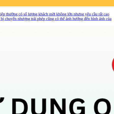
nghiệp thường có số lượng khách mời không lớn nhưng yêu cầu rất cao
ời bị chuyển nhượng trái phép cũng có thể ảnh hưởng đến hình ảnh của